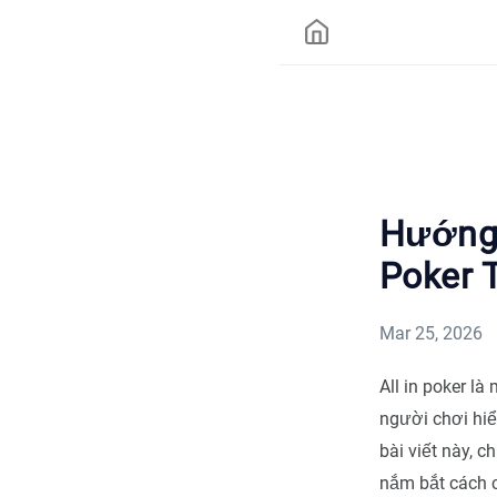
Hướng 
Poker 
Mar 25, 2026
All in poker l
người chơi hiể
bài viết này, c
nắm bắt cách c